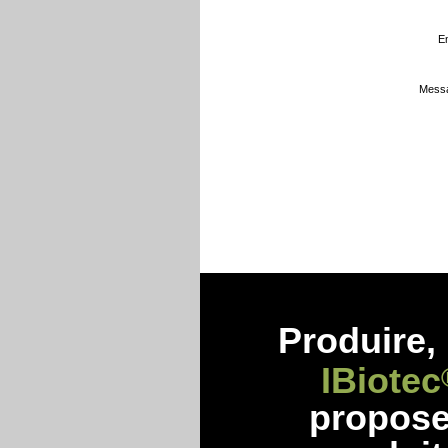
Em
Messa
Produire, 
IBiotec
propos