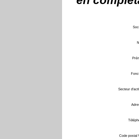
en compléta
Soci
N
Prén
Fonct
Secteur d'activ
Adre
Téléph
Code postal Vi