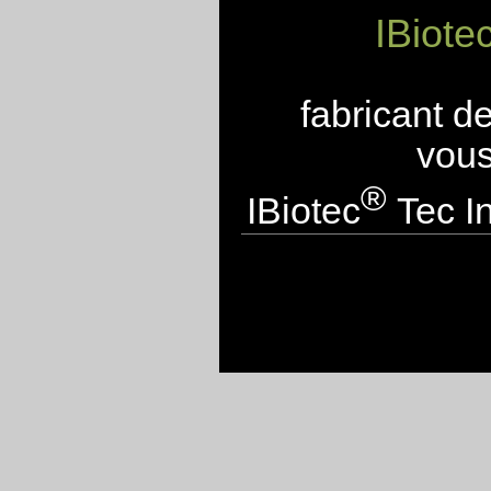
IBiote
fabricant d
vous
®
IBiotec
Tec In