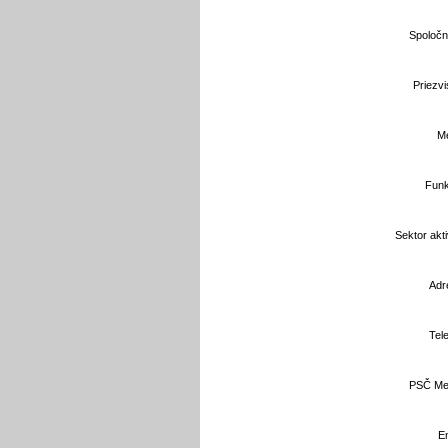
Spoločn
Priezvi
Me
Funk
Sektor aktiv
Adr
Tele
PSČ Mes
Em