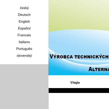
český
Deutsch
English
Español
Francais
Italiano
Português
slovenský
Vitajte