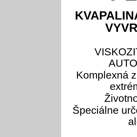
KVAPALIN
VYVR
VISKOZI
AUTO
Komplexná z
extrém
Životno
Špeciálne urč
a