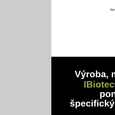
Spr
Výroba, 
IBiotec
po
špecifick