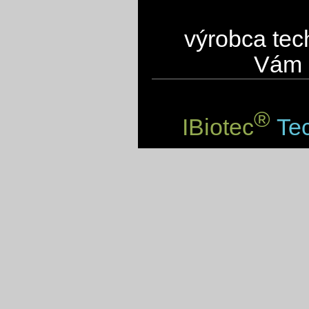
výrobca tec
Vám 
®
IBiotec
Tec